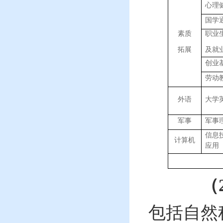
心理
国学
素质
职业
拓展
及就
创业
劳动
大学
外语
军事
军事
信息
计算机
应用
（
包括
自然