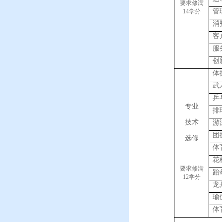
要求修满
管
14
学分
消
客
服
创
体
武
乒
专业
排
技术
游
团
选修
体
花
要求修满
跆
12
学分
龙
瑜
体