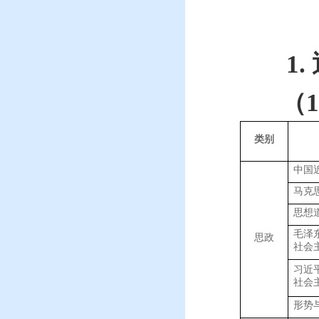
1.
（
1
类别
中国
马克
思想
毛泽
思政
社会
习近
社会
形势