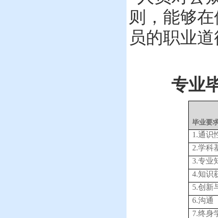
，
则
能够在
员的职业道
专业
毕业要
1.
通识
2.
学科
3.
专业
4.
知识
5.
创新
6.
沟通
7.
终身