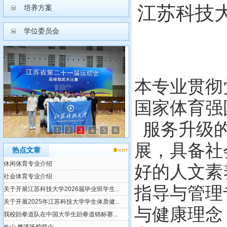
江苏科技
培养方案
学位委员会
本专业贯彻
体育强
国家
服务升级
1
2
3
4
5
6
具备社
展，
热点文章
好的人文素
指导与管理
与
健康理念