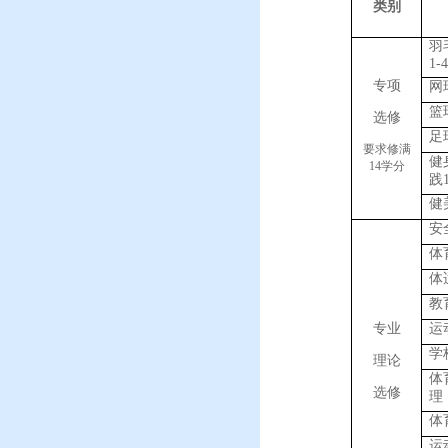
类别
羽
1
-4
专项
网
篮
选修
足
要求修满
健
14
学分
践
健
安
体
体
教
专业
运
学
理论
体
选修
理
体
运