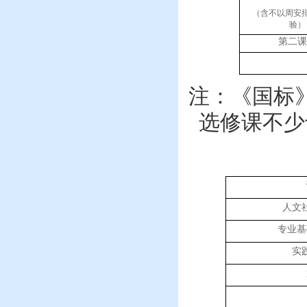
（
含不以周安
验
）
第二课
注：
《国标
选修课不少
人文
专业基
实