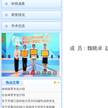
科研成果
获奖情况
学术交流
成 员：魏晓卓 赵
1
2
3
4
5
6
热点文章