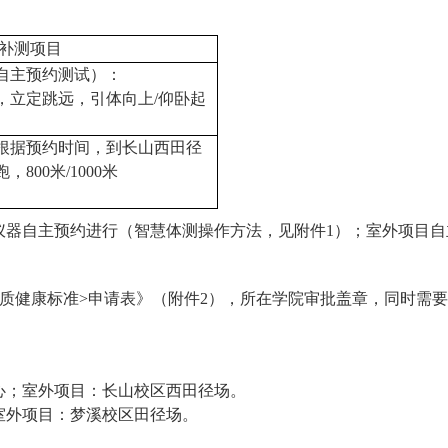
补测项目
自主预约测试）：
，立定跳远，引体向上
/
仰卧
起
根据预约时间，到长山西田径
跑，800米/1000米
仪器自主预约进行（智慧体测操作方法，见附件
1）；室外项目
体质健康标准>申请表》（附件2），所在学院审批盖章，同时需
心；室外项目：长山校区西田径场。
室外项目：梦溪校区田径场。