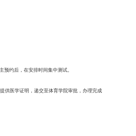
自主预约后，在安排时间集中测试。
要提供医学证明，递交至体育学院审批，办理完成