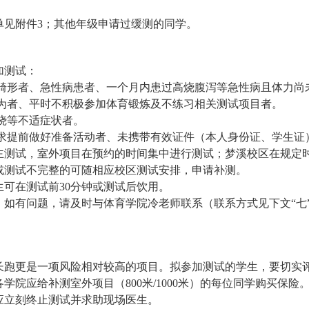
单见附件
3；其他年级申请过缓测的同学。
加测试：
缺畸形者、急性病患者、一个月内患过高烧腹泻等急性病且体力尚
行为者、平时不积极参加体育锻炼及不练习相关测试项目者。
烧等不适症状者。
要求提前做好准备活动者、未携带有效证件（本人身份证、学生证
自主测试，室外项目在预约的时间集中进行测试；梦溪校区在规定
试或测试不完整的可随相应校区测试安排，申请补测。
生可在测试前30分钟或测试后饮用。
。如有问题，请及时与体育学院冷老师联系（联系方式见下文“七”）
中长跑更是一项风险相对较高的项目。拟参加测试的学生，要切实
各学院应给补测室外项目（
800米/1000米）的每位同学购买保险
，应立刻终止测试并求助现场医生。