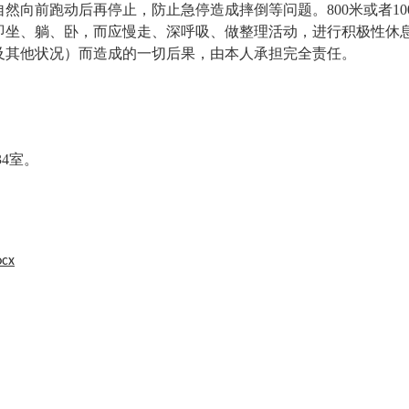
性自然向前跑动后再停止，防止急停造成摔倒等问题。800米或者1
即坐、躺、卧，而应慢走、深呼吸、做整理活动，进行积极性休
况及其他状况）而造成的一切后果，由本人承担完全责任。
34室。
ocx