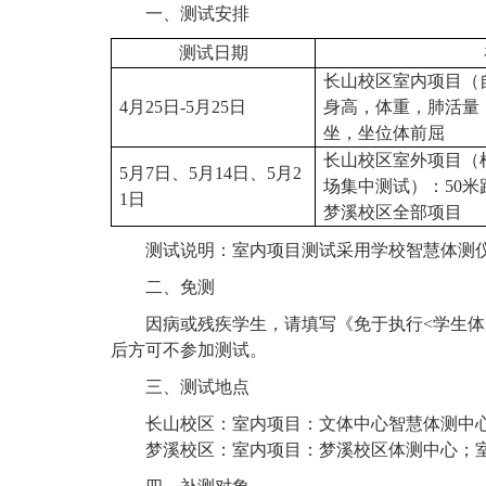
一、测试安排
测试日期
长山校区室内项目（
4月25日-5月25日
身高，体重，肺活量
坐
，坐位体前屈
长山校区室外项目（
5月7日、5月14日、5月2
场集中测试）：
50米
1日
梦溪校区全部项目
测试说明：室内项目测试采用学校智慧体测
二、免测
因病或残疾学生，请填写《免于执行
<学生
后方可不参加测试。
三、测试地点
长山校区：室内项目：文体中心智慧体测中
梦溪校区：室内项目：梦溪校区体测中心；