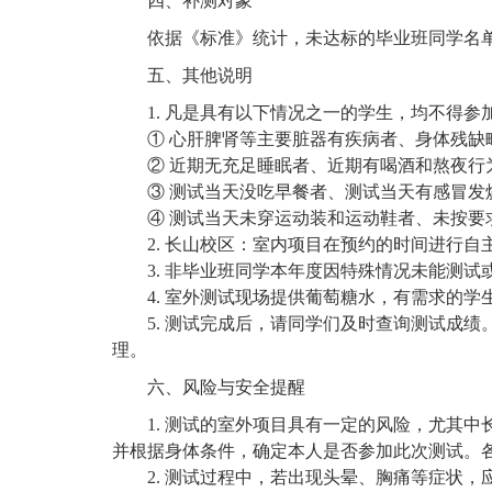
四、补测对象
依据《标准》统计，未达标的毕业班同学名
五、其他说明
1. 凡是具有以下情况之一的学生，均不得参
① 心肝脾肾等主要脏器有疾病者、身体残
② 近期无充足睡眠者、近期有喝酒和熬夜
③ 测试当天没吃早餐者、测试当天有感冒发
④ 测试当天未穿运动装和运动鞋者、未按
2. 长山校区：室内项目在预约的时间进行
3. 非毕业班同学本年度因特殊情况未能测
4. 室外测试现场提供葡萄糖水，有需求的学
5. 测试完成后，请同学们及时查询测试成绩
理。
六、风险与安全提醒
1. 测试的室外项目具有一定的风险，尤其
并根据身体条件，确定本人是否参加此次测试。
2. 测试过程中，若出现头晕、胸痛等症状