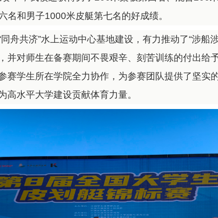
第六名和男子1000米皮艇第七名的好成绩。
“同舟共济”水上运动中心基地建设，有力推动了“涉船
，并对师生在备赛期间不畏艰辛、刻苦训练的付出给
参赛学生所在学院全力协作，为参赛团队提供了坚实
为高水平大学建设贡献体育力量。