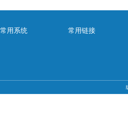
常用系统
常用链接