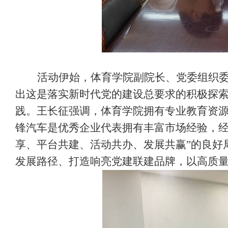
活动伊始，体育学院副院长、党委组织委
出这是落实新时代党的建设总要求的积极探
践。王长征强调，体育学院拥有专业教育资
锋汽车是优秀企业代表拥有丰富市场经验，经
享、平台共建、活动共办、发展共赢”的良好
发展路径、打造响亮党建联建品牌，以高质