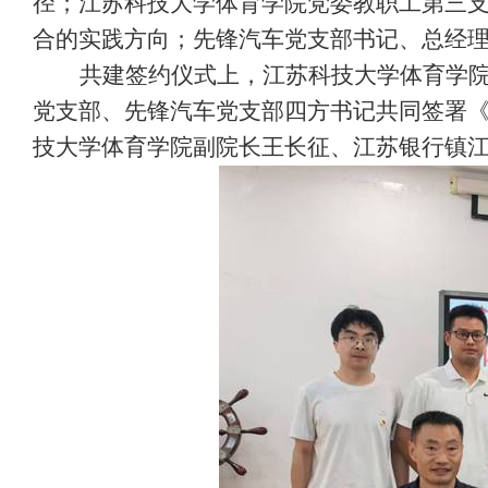
径；江苏科技大学体育学院党委教职工第三
合的实践方向；先锋汽车党支部书记、总经
共建签约仪式上，江苏科技大学体育学
党支部、先锋汽车党支部四方书记共同签署
技大学体育学院副院长王长征、江苏银行镇