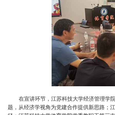
在宣讲环节，江苏科技大学经济管理学
题，从经济学视角为党建合作提供新思路；