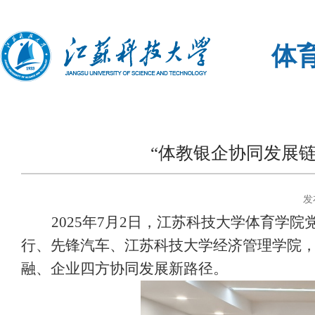
体
“体教银企协同发展
发
2025
年
7
月
2
日，江苏科技大学体育学院
行、先锋汽车、江苏科技大学经济管理学院
融、企业四方协同发展新路径。