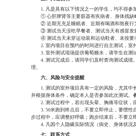
1.
凡是具有以下情况之一的学生，均不得参
①
心肝脾肾等主要脏器有疾病者、身体残缺
②
近期无充足睡眠者、近期有喝酒和熬夜行
③
测试当天没吃早餐者、测试当天有感冒发
④
测试当天未穿运动装和运动鞋者、未按要
2. 室内项目在预约的时间进行自主测试，
3. 室外测试现场提供葡萄糖水，请学生在测
4. 测试完成后，请同学们及时查询测试成绩
理。
六、风险与安全提醒
1. 测试的室外项目具有一定的风险，尤其
并根据身体条件，确定本人是否参加此次测试。
2. 测试过程中，若出现头晕、胸痛等症状
3. 50米跑到终点后，不要立即停止，要惯
步过程中，应调整好呼吸；跑步结束后，不要立
4. 凡因个人隐瞒实际情况（病史、身体状
七、联系方式