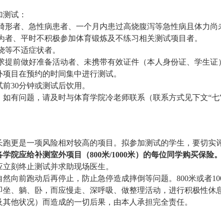
加测试：
畸形者、急性病患者、一个月内患过高烧腹泻等急性病且体力尚
为者、平时不积极参加体育锻炼及不练习相关测试项目者。
烧等不适症状者。
求提前做好准备活动者、未携带有效证件（本人身份证、学生证
室外项目在预约的时间集中进行测试。
试前30分钟或测试后饮用。
。如有问题，请及时与体育学院冷老师联系（联系方式见下文“七”）
中长跑更是一项风险相对较高的项目。拟参加测试的学生，要切实
各学院应给补测室外项目
（
800米/1000米）
的每位同学购买保险
，应立刻终止测试并求助现场医生。
性自然向前跑动后再停止，防止急停造成摔倒等问题。800米或者1
即坐、躺、卧，而应慢走、深呼吸、做整理活动，进行积极性休
况及其他状况）而造成的一切后果，由本人承担完全责任。