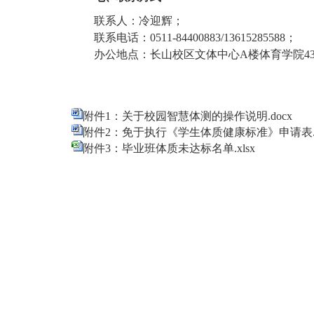
联系人：冷迎辉；
联系电话：
0511-84400883/13615285588；
办公地点：长山校区文体中心
A楼体育学院4
附件
1
：关于校园智慧体测的操作说明
.docx
附件
2
：免于执行《学生体质健康标准》申请表
附件3：
毕业班体质未达标名单.xlsx